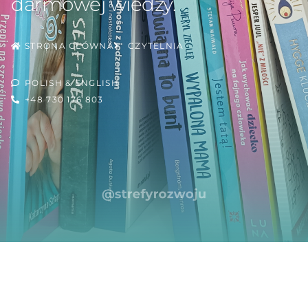
darmowej wiedzy.
STRONA GŁÓWNA
CZYTELNIA
POLISH & ENGLISH
+48 730 176 803