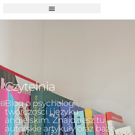
Czytelnia
Blog o psychologii,
twórczości i języku
angielskim. Znajdziesz tu
autorskie artykuły oraz bazę