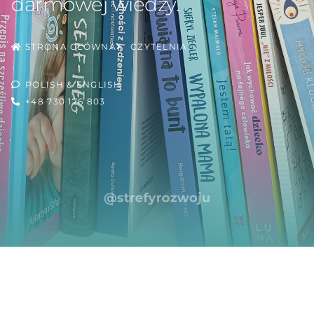
darmowej wiedzy.
STRONA GŁÓWNA
CZYTELNIA
POLISH & ENGLISH
+48 730 176 803