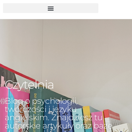
Czytelnia
Blog o psychologii,
twórczości i języku
angielskim. Znajdziesz tu
autorskie artykuły oraz bazę