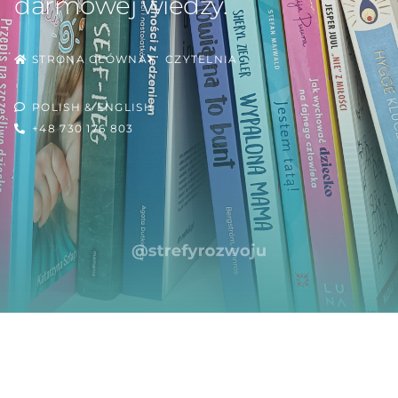
darmowej wiedzy.
STRONA GŁÓWNA
CZYTELNIA
POLISH & ENGLISH
+48 730 176 803