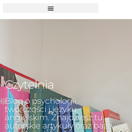
Czytelnia
Blog o psychologii,
twórczości i języku
angielskim. Znajdziesz tu
autorskie artykuły oraz bazę