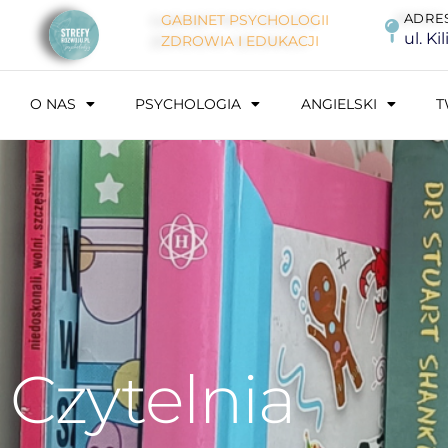
ADRE
GABINET PSYCHOLOGII
ul. Ki
ZDROWIA I EDUKACJI
O NAS
PSYCHOLOGIA
ANGIELSKI
T
Czytelnia