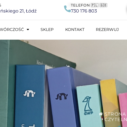
S
TELEFON 🇵🇱 🇬🇧
lińskiego 21, Łódź
730 176 803
WÓRCZOŚĆ
SKLEP
KONTAKT
REZERWUJ
STRONA
CZYTELN