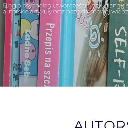
Blog o psychologii, twórczości i języku angiel
autorskie artykuły oraz bazę darmowej wiedz
AUTOR