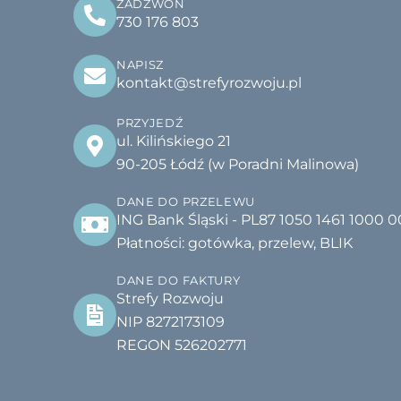
ZADZWOŃ
730 176 803
NAPISZ
kontakt@strefyrozwoju.pl
PRZYJEDŹ
ul. Kilińskiego 21
90-205 Łódź (w Poradni Malinowa)
DANE DO PRZELEWU
ING Bank Śląski - PL87 1050 1461 1000 
Płatności: gotówka, przelew, BLIK
DANE DO FAKTURY
Strefy Rozwoju
NIP 8272173109
REGON 526202771