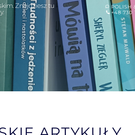
skim. Znajdziesz tu
POLISH 
y.
+48 730 
SKIE ARTYKUŁY