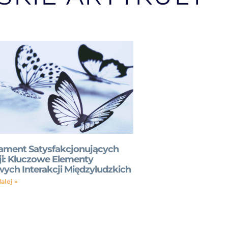
ament Satysfakcjonujących
ji: Kluczowe Elementy
ych Interakcji Międzyludzkich
alej »