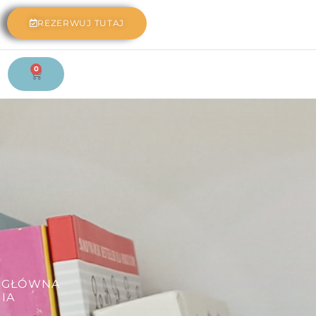
REZERWUJ TUTAJ
0
 GŁÓWNA
IA