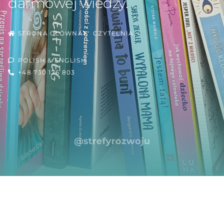
darmowej wiedzy.
STRONA GŁÓWNA
CZYTELNIA
POLISH & ENGLISH
+48 730 176 803