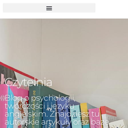
Czytelnia
Blog o psychologii,
twórczości i języku
angielskim. Znajdziesz tu
autorskie artykuły oraz bazę