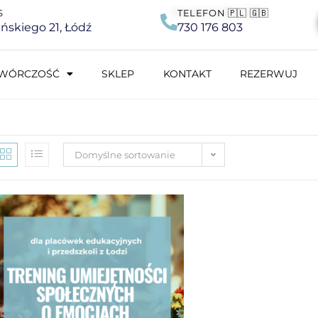
S
TELEFON 🇵🇱 🇬🇧
lińskiego 21, Łódź
730 176 803
WÓRCZOŚĆ
SKLEP
KONTAKT
REZERWUJ
Domyślne sortowanie