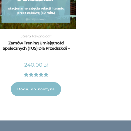
Strefa Psychologii
Zamów Trening Umiejętności
Społecznych (TUS) Dla Przedszkoli –
Warsztaty Psychoedukacyjne Łódź
240.00
zł
Oceniono
5.00
na 5
Dodaj do koszyka