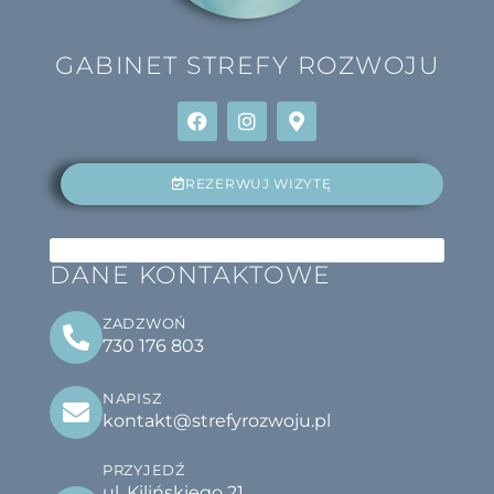
GABINET
STREFY ROZWOJU
REZERWUJ WIZYTĘ
DANE KONTAKTOWE
ZADZWOŃ
730 176 803
NAPISZ
kontakt@strefyrozwoju.pl
PRZYJEDŹ
ul. Kilińskiego 21