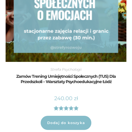
Strefa Psychologii
Zamów Trening Umiejętności Społecznych (TUS) Dla
Przedszkoli – Warsztaty Psychoedukacyjne Łódź
240.00
zł
Oceniono
5.00
na 5
Dodaj do koszyka