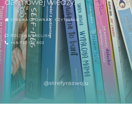
darmowej wiedzy.
STRONA GŁÓWNA
CZYTELNIA
POLISH & ENGLISH
+48 730 176 803