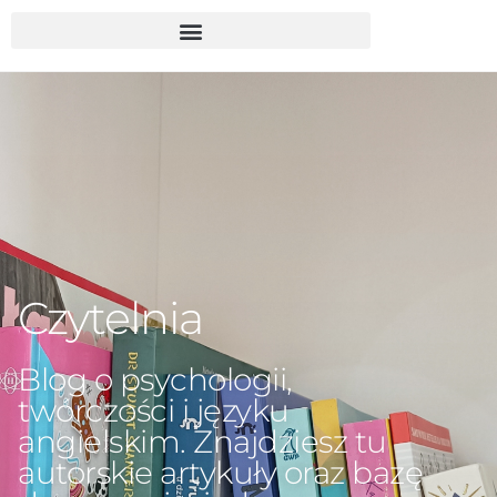
Czytelnia
Blog o psychologii,
twórczości i języku
angielskim. Znajdziesz tu
autorskie artykuły oraz bazę