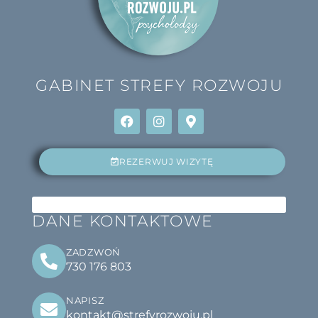
GABINET
STREFY ROZWOJU
REZERWUJ WIZYTĘ
DANE KONTAKTOWE
ZADZWOŃ
730 176 803
NAPISZ
kontakt@strefyrozwoju.pl